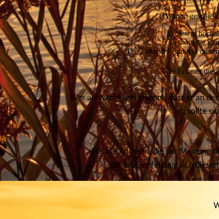
Warum geschieht d
In diesem hochak
weshalb die Zeit
Die Zukunft beginnt in dies
die Erbauer diese
Wer aufwacht und erkennt, dass er an der 
ist, sollte 
Für alle Anderen, die der Meinung s
gilt die Empfehlung sich diesen
W