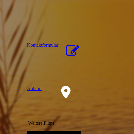
Kon­takt­for­mu­lar
Anfahrt
Weitere Filme