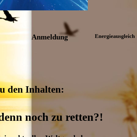
Anmeldung
Energieausgleich
u den Inhalten:
denn noch zu retten?!