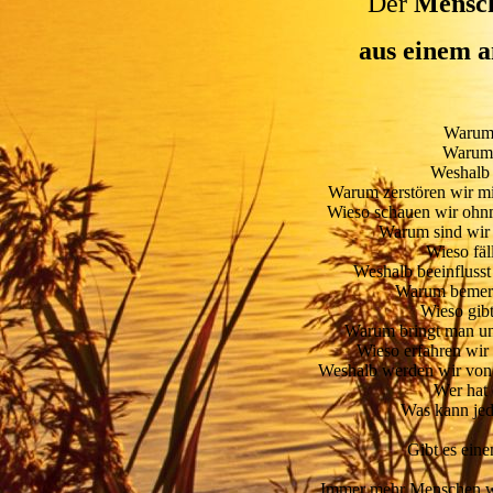
Der
Mensch
aus einem a
Warum 
Warum 
Weshalb 
Warum zerstören wir mi
Wieso schauen wir ohn
Warum sind wir e
Wieso fäl
Weshalb beeinflusst
Warum bemerk
Wieso gib
Warum bringt man uns
Wieso erfahren wir 
Weshalb werden wir von 
Wer hat 
Was kann jed
Gibt es ein
Immer mehr Menschen wac