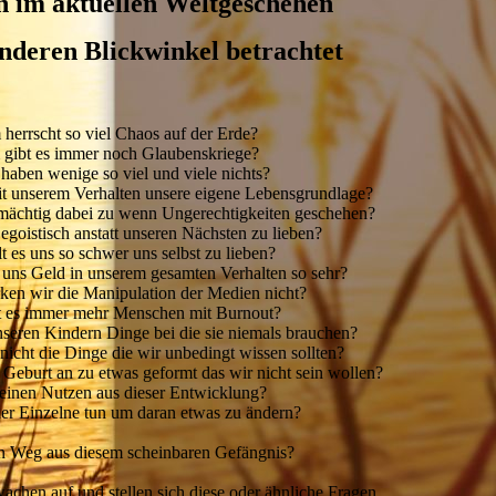
 im aktuellen Weltgeschehen
nderen Blickwinkel betrachtet
herrscht so viel Chaos auf der Erde?
gibt es immer noch Glaubenskriege?
haben wenige so viel und viele nichts?
t unserem Verhalten unsere eigene Lebensgrundlage?
mächtig dabei zu wenn Ungerechtigkeiten geschehen?
goistisch anstatt unseren Nächsten zu lieben?
lt es uns so schwer uns selbst zu lieben?
 uns Geld in unserem gesamten Verhalten so sehr?
en wir die Manipulation der Medien nicht?
t es immer mehr Menschen mit Burnout?
eren Kindern Dinge bei die sie niemals brauchen?
nicht die Dinge die wir unbedingt wissen sollten?
Geburt an zu etwas geformt das wir nicht sein wollen?
einen Nutzen aus dieser Entwicklung?
er Einzelne tun um daran etwas zu ändern?
en Weg aus diesem scheinbaren Gefängnis?
hen auf und stellen sich diese oder ähnliche Fragen.