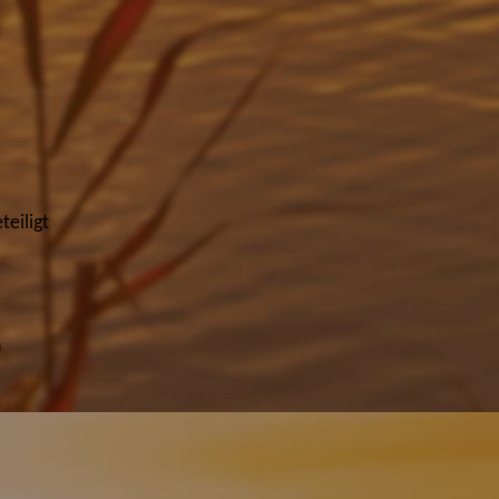
eiligt
n