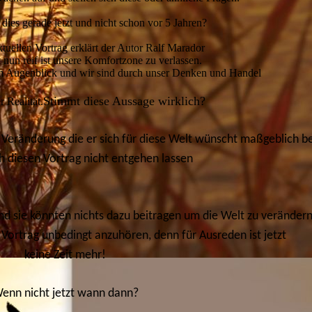
ies gerade jetzt und nicht schon vor 5 Jahren?
tuellen Vortrag erklärt der Autor Ralf Marador
 nun reif ist unsere Komfortzone zu verlassen.
em Augenblick und wir sind durch unser Denken und Handel
Stimmt diese Aussage wirklich?
r Realität.
Veränderung die er sich für diese Welt wünscht maßgeblich bet
sich diesen Vortrag nicht entgehen lassen
ind sie könnten nichts dazu beitragen um die Welt zu veränder
 Vortrag unbedingt anzuhören, denn für Ausreden ist jetzt
keine Zeit mehr!
enn nicht jetzt wann dann?