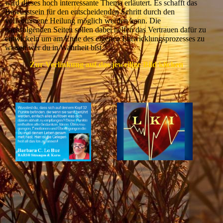
wird dieses hoch interressante Thema erläutert. Es schafft das
Bewusstsein für den entscheidenden Schritt durch den
vollkommene Heilung möglich werden kann. Die
nachfolgenden Seiten sollen dabei helfen das Vertrauen dafür zu
entwickeln um am Ende des eigenen Entwicklungsprozesses zu
wissen wer du in Wahrheit bist.
Zur Verlinkung auf das jeweilige Bild klicken