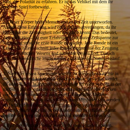
habt, die Polarität zu erfahren. Er ist das Vehikel mit dem ihr
euch im Spiel fortbewegt.
2. Dieser Körper heißt Mensch und ist der Zeit unterworfen.
Alleine diese Erfahrung wird euch einiges abverlangen, da ihr
bisher nur die Zeitlosigkeit oder Ewigkeit kennt. Das bedeutet,
dass euch eine – für eure Erfahrung – nur kurze Zeitspanne zur
Verfügung steht, die erste Runde zu spielen. Jede Runde ist ein
Leben. Der Zeitabschnitt jeder Runde beginnt mit der Zeugung
des menschlichen Wesens und endet mit dessen Tod. Danach
geht die menschliche Hülle wieder zurück in den Naturkreislauf.
3. Nach der ersten Spielrunde kommt ihr wieder hoch zu mir in
die Ewigkeit und könnt euch etwas ausruhen, denn das werdet
ihr nötig haben. Währenddessen überlegt ihr euch, was ihr in der
nächsten Runde erfahren möchtet. Ihr sucht euch eure Stärken
und Schwächen aus und auch eure Lernaufgabe. Dabei
entscheidet ihr, wer in dieser Runde eure Mitspieler sein werden
und schließt mit ihnen einen Vertrag. Diese sogenannten
Seelenverträge gilt es in dieser Runde dann zu erfüllen. Somit
legt ihr den Weg und das Ziel des kommenden Lebens fest.
4. Auf diese Art und Weise werdet ihr viele Runden spielen.