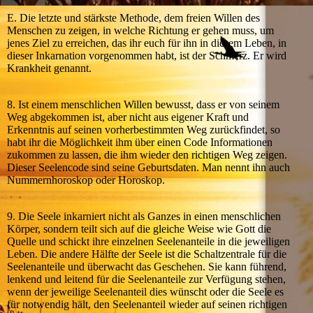
E. Die letzte und stärkste Methode, dem freien Willen des
Menschen zu zeigen, in welche Richtung er gehen muss, um
jenes Ziel zu erreichen, das ihr euch für ihn in diesem Leben, in
dieser Inkarnation vorgenommen habt, ist der Schmerz. Er wird
Krankheit genannt.
8. Ist einem menschlichen Willen bewusst, dass er von seinem
Weg abgekommen ist, aber nicht aus eigener Kraft und
Erkenntnis auf seinen vorherbestimmten Weg zurückfindet, so
habt ihr die Möglichkeit ihm über einen Code Informationen
zukommen zu lassen, die ihm wieder den richtigen Weg zeigen.
Dieser Seelencode sind seine Geburtsdaten. Man nennt ihn auch
Nummernhoroskop oder Horoskop.
9. Die Seele inkarniert nicht als Ganzes in einen menschlichen
Körper, sondern teilt sich auf die gleiche Weise wie Gott die
Quelle und schickt ihre einzelnen Seelenanteile in die jeweiligen
Leben. Die andere Hälfte der Seele ist die Schaltzentrale für die
Seelenanteile und überwacht das Geschehen. Sie kann führend,
lenkend und leitend für die Seelenanteile zur Verfügung stehen,
wenn der jeweilige Seelenanteil dies wünscht oder die Seele es
für notwendig hält, den Seelenanteil wieder auf seinen richtigen