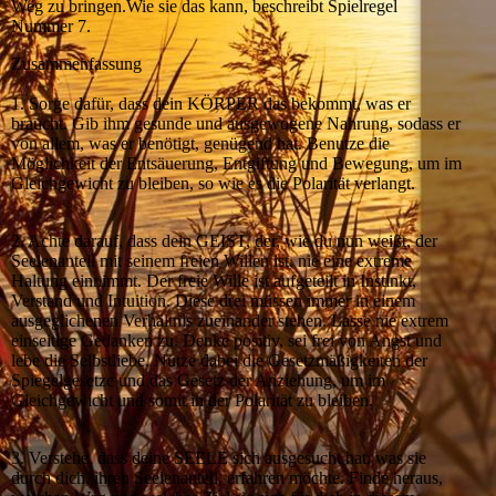
Weg zu bringen.Wie sie das kann, beschreibt Spielregel
Nummer 7.
Zusammenfassung
1. Sorge dafür, dass dein KÖRPER das bekommt, was er
braucht. Gib ihm gesunde und ausgewogene Nahrung, sodass er
von allem, was er benötigt, genügend hat. Benutze die
Möglichkeit der Entsäuerung, Entgiftung und Bewegung, um im
Gleichgewicht zu bleiben, so wie es die Polarität verlangt.
2. Achte darauf, dass dein GEIST, der, wie du nun weißt, der
Seelenanteil mit seinem freien Willen ist, nie eine extreme
Haltung einnimmt. Der freie Wille ist aufgeteilt in Instinkt,
Verstand und Intuition. Diese drei müssen immer in einem
ausgeglichenen Verhältnis zueinander stehen. Lasse nie extrem
einseitige Gedanken zu. Denke positiv, sei frei von Angst und
lebe die Selbstliebe. Nutze dabei die Gesetzmäßigkeiten der
Spiegelgesetze und das Gesetz der Anziehung, um im
Gleichgewicht und somit in der Polarität zu bleiben.
3. Verstehe, dass deine SEELE sich ausgesucht hat, was sie
durch dich, ihren Seelenanteil, erfahren möchte. Finde heraus,