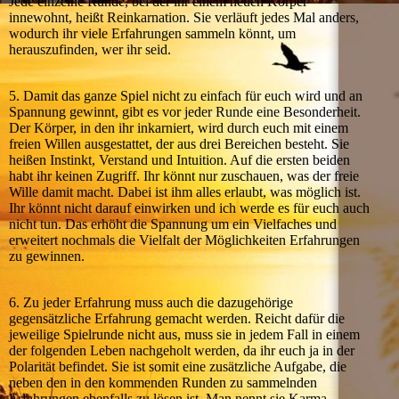
Jede einzelne Runde, bei der ihr einem neuen Körper
innewohnt, heißt Reinkarnation. Sie verläuft jedes Mal anders,
wodurch ihr viele Erfahrungen sammeln könnt, um
herauszufinden, wer ihr seid.
5. Damit das ganze Spiel nicht zu einfach für euch wird und an
Spannung gewinnt, gibt es vor jeder Runde eine Besonderheit.
Der Körper, in den ihr inkarniert, wird durch euch mit einem
freien Willen ausgestattet, der aus drei Bereichen besteht. Sie
heißen Instinkt, Verstand und Intuition. Auf die ersten beiden
habt ihr keinen Zugriff. Ihr könnt nur zuschauen, was der freie
Wille damit macht. Dabei ist ihm alles erlaubt, was möglich ist.
Ihr könnt nicht darauf einwirken und ich werde es für euch auch
nicht tun. Das erhöht die Spannung um ein Vielfaches und
erweitert nochmals die Vielfalt der Möglichkeiten Erfahrungen
zu gewinnen.
6. Zu jeder Erfahrung muss auch die dazugehörige
gegensätzliche Erfahrung gemacht werden. Reicht dafür die
jeweilige Spielrunde nicht aus, muss sie in jedem Fall in einem
der folgenden Leben nachgeholt werden, da ihr euch ja in der
Polarität befindet. Sie ist somit eine zusätzliche Aufgabe, die
neben den in den kommenden Runden zu sammelnden
Erfahrungen ebenfalls zu lösen ist. Man nennt sie Karma.