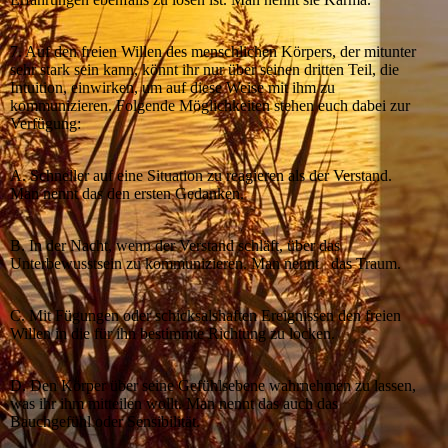
7. Auf den freien Willen des menschlichen Körpers, der mitunter
sehr stark sein kann, könnt ihr nur über seinen dritten Teil, die
Intuition, einwirken, um auf diese Weise mit ihm zu
kommunizieren. Folgende Möglichkeiten stehen euch dabei zur
Verfügung:
A. Schneller auf eine Situation zu reagieren als der Verstand.
Man nennt das den ersten Gedanken.
B. In der Nacht, wenn der Verstand schläft, über das
Unterbewusstsein zu kommunizieren. Man nennt das Traum.
C. Mit Fügungen oder schicksalshaften Ereignissen den freien
Willen in die für ihn bestimmte Richtung zu locken.
D. Den Körper über seine Gefühlsebene wahrnehmen zu lassen,
was ihr ihm mitteilen wollt. Man nennt das auch das
Bauchgefühl oder Sensibilität.