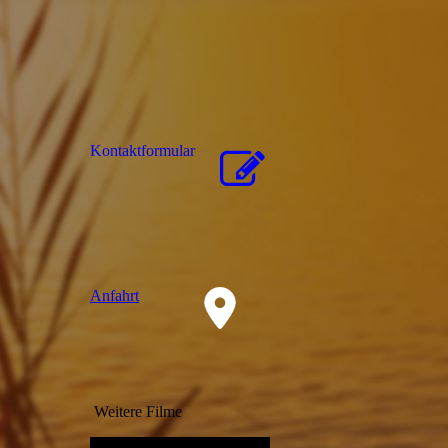
Kon­takt­for­mu­lar
Anfahrt
Weitere Filme