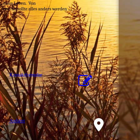
mein Leben. Von
nun an sollte alles anders werden …
Kon­takt­for­mu­lar
Anfahrt