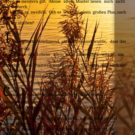
Leben zu meistern gilt. Meine alten Muster liesen mich nicht
los, wodurch
ich anfing zu zweifeln. Gab es wirklich einen großen Plan, nach
dem zu le-
ben wir streben?
I
ch resignierte zunehmend, als mir bewusst wurde, dass das
Wissen um die
Geheimnisse des Lebens allein nicht ausreichen würde, um
mein Leben
dauerhaf t zum Positiven zu verändern. So begab ich mich auf
eine Reise ins
Unbekannte, die mir die Augen öffnen sollte.
C
harmant und unverblumt weihten mich wundervolle
Menschen auf einer
Insel weit draußen im Meer in die Geheimnisse ein,
was konkret
mich von außen, aber auch in meinem Inneren steuerte und
daran hinderte,
ich selbst zu sein. Ich sollte erfahren, dass genau darin die
Befreiung zu fin-