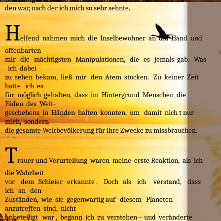
den war, nach der ich mich so sehr sehnte.
H
elfend nahmen mich die Inselbewohner an die Hand und
offenbarten
mir die mächtigsten Manipulationen, die es jemals gab. Was
ich dabei
zu sehen bekam, ließ mir den Atem stocken. Zu keiner Zeit
hatte ich es
für möglich gehalten, dass im Hintergrund Menschen die
Fäden des Welt-
geschehens in Händen halten konnten, um damit nich t nur
mich, sondern
die gesamte Weltbevölkerung für ihre Zwecke zu missbrauchen.
T
rauer und Verurteilung waren meine erste Reaktion, als ich
die Wahrheit
vor dem Schleier erkannte . Doch als ich verstand, dass
ich an den
Zuständen, wie sie gegenwartig auf diesem Planeten
anzutreffen sind, nicht
unbeteiligt war , begann ich zu verstehen ‒ und veränderte