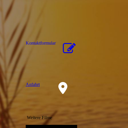
Kon­takt­for­mu­lar
Anfahrt
Weitere Filme