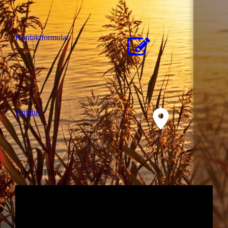
Kon­takt­for­mu­lar
Anfahrt
Weitere Filme