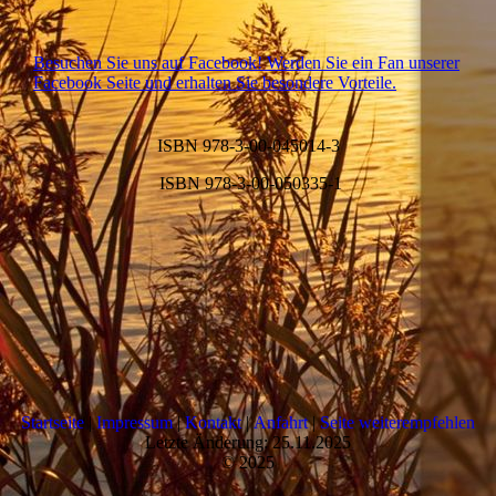
Besuchen Sie uns auf Facebook! Werden Sie ein Fan unserer
Facebook Seite und erhalten Sie besondere Vorteile.
ISBN 978-3-00-045014-3
ISBN 978-3-00-050335-1
Startseite
|
Impressum
|
Kontakt
|
Anfahrt
|
Seite weiterempfehlen
Letzte Änderung: 25.11.2025
© 2025